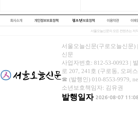
서울오늘신문의 모든 컨텐츠는 저작
서울오늘신문(구로오늘신문) | 등록
신문
사업자번호: 812-53-00923
로 207, 241호 (구로동, 오퍼스
☎ (발행인) 010-8553-9979, new
소년보호책임자: 김유권
발행일자