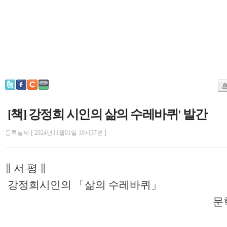
[책] 강정희 시인의 삶의 수레바퀴' 발간
등록날짜 [ 2024년11월01일 10시37분 ]
∥ 서 평 ∥
강정희시인의 「삶의 수레바퀴」
문학박사 김