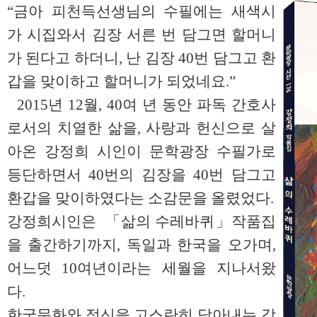
“금아 피천득선생님의 수필에는 새색시
가 시집와서 김장 서른 번 담그면 할머니
가 된다고 하더니, 난 김장 40번 담그고 환
갑을 맞이하고 할머니가 되었네요.”
2015년 12월, 40여 년 동안 파독 간호사
로서의 치열한 삶을, 사랑과 헌신으로 살
아온 강정희 시인이 문학광장 수필가로
등단하면서 40번의 김장을 40번 담그고
환갑을 맞이하였다는 소감문을 올렸었다.
강정희시인은 「삶의 수레바퀴」작품집
을 출간하기까지, 독일과 한국을 오가며,
어느덧 10여년이라는 세월을 지나서왔
다.
한국문화와 정신을 고스란히 담아내는 강