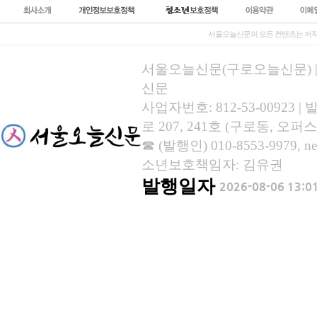
서울오늘신문의 모든 컨텐츠는 저작
서울오늘신문(구로오늘신문) | 등록
신문
사업자번호: 812-53-00923
로 207, 241호 (구로동, 오퍼스
☎ (발행인) 010-8553-9979, new
소년보호책임자: 김유권
발행일자