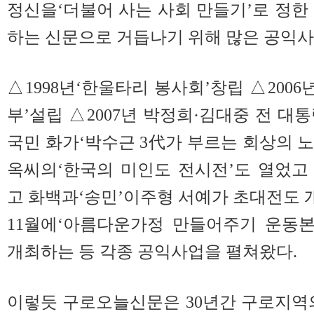
정신을‘더불어 사는 사회 만들기’로 정한
하는 신문으로 거듭나기 위해 많은 공익
△1998년‘한울타리 봉사회’창립 △200
부’설립 △2007년 박정희·김대중 전 대통
국민 화가‘박수근 3代가 부르는 회상의 노
옥씨의‘한국의 미인도 전시전’도 열었고 
고 화백과‘송민’이주형 서예가 초대전도 개
11월에‘아름다운가정 만들어주기 운동
개최하는 등 각종 공익사업을 펼쳐왔다.
이렇듯 구로오늘신문은 30년간 구로지역의 