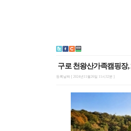
구로 천왕산가족캠핑장, 2
등록날짜 [ 2024년11월26일 11시32분 ]