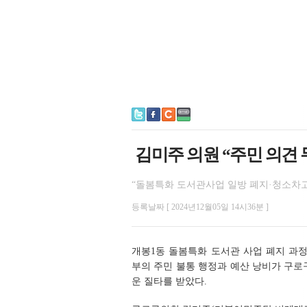
김미주 의원 “주민 의견 
“돌봄특화 도서관사업 일방 폐지·청소차고지
등록날짜 [ 2024년12월05일 14시36분 ]
개봉1동 돌봄특화 도서관 사업 폐지 과
부의 주민 불통 행정과 예산 낭비가 구
운 질타를 받았다.