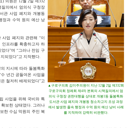
의원은 12월 2일 제332
책질의에서 엄의식 구청장
서관 사업 폐지와 개봉동
행정과 수억 원의 예산 낭
 사업 폐지와 관련해 “이
설 인프라를 확충하고자 하
었다”며 “그러나 전임 구
폐지되었다”고 지적했다.
장의 지시에 따라 돌봄특화
“수 년간 공들여온 사업을
민은 철저히 배제되었다”고
▲구로구의회 김미주의원이 지난 12월 2일 제332회
구로구의회 정례회 제4차 본회의 시책질의에서 엄
의식 구청장 권한대행을 상대로 개봉1동 돌봄특화
립 사업을 위해 국비와 특
도서관 사업 폐지와 개봉동 청소차고지 조성 과정
을 확보한 상태였다. 그러나
에서 발생한 졸속 행정과 수억 원의 예산 낭비 사례
보한 수십 억원의 주민 복
를 지적하며 강력히 비판했다.