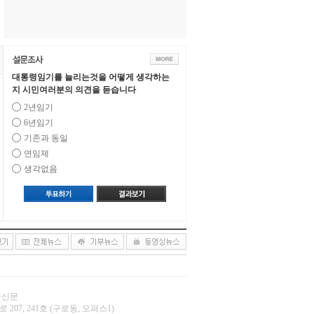
대통령임기를 늘리는것을 어떻게 생각하는
지 시민여러분의 의견을 듣습니다
2년임기
6년임기
기존과 동일
연임제
생각없음
오늘신문
 207, 241호 (구로동, 오퍼스1)