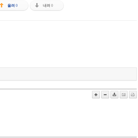
올려
0
내려
0