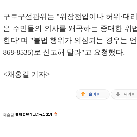
구로구선관위는 "위장전입이나 허위·대리
은 주민들의 의사를 왜곡하는 중대한 위
한다"며 "불법 행위가 의심되는 경우는 언
868-8535)로 신고해 달라"고 요청했다.
<채홍길 기자>
올려
0
내려
0
채홍길