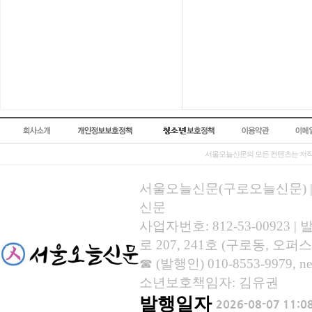
서울오늘신문의 모든 컨텐츠는 저작
서울오늘신문(구로오늘신문) | 등록
신문
사업자번호: 812-53-00923
로 207, 241호 (구로동, 오퍼스
☎ (발행인) 010-8553-9979, new
소년보호책임자: 김유권
발행일자