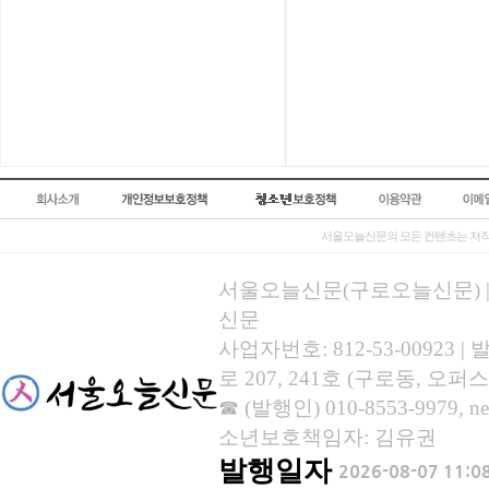
서울오늘신문의 모든 컨텐츠는 저작
서울오늘신문(구로오늘신문) | 등록
신문
사업자번호: 812-53-00923
로 207, 241호 (구로동, 오퍼스
☎ (발행인) 010-8553-9979, new
소년보호책임자: 김유권
발행일자