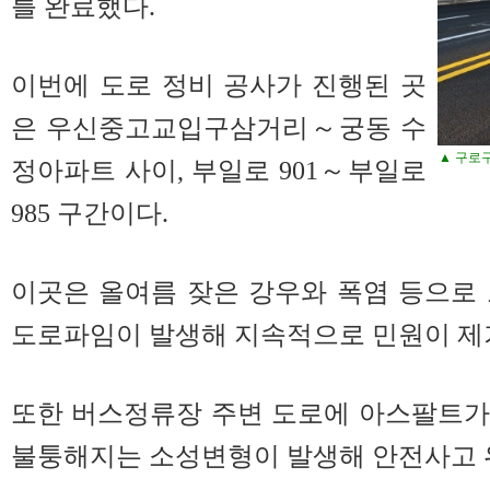
를 완료했다.
이번에 도로 정비 공사가 진행된 곳
은 우신중고교입구삼거리～궁동 수
▲ 구로
정아파트 사이, 부일로 901～부일로
985 구간이다.
이곳은 올여름 잦은 강우와 폭염 등으로
도로파임이 발생해 지속적으로 민원이 제
또한 버스정류장 주변 도로에 아스팔트가
불퉁해지는 소성변형이 발생해 안전사고 