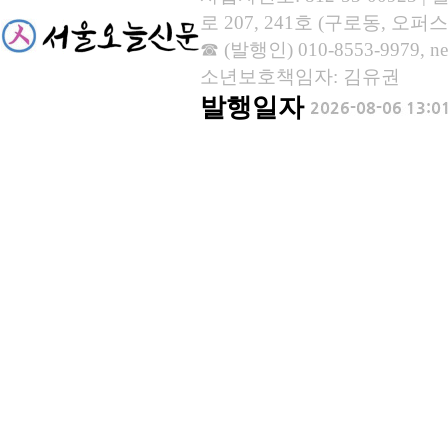
로 207, 241호 (구로동, 오퍼스
☎ (발행인) 010-8553-9979, new
소년보호책임자: 김유권
발행일자