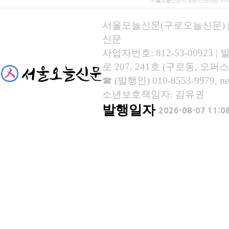
서울오늘신문의 모든 컨텐츠는 저작
서울오늘신문(구로오늘신문) | 등록
신문
사업자번호: 812-53-00923
로 207, 241호 (구로동, 오퍼스
☎ (발행인) 010-8553-9979, new
소년보호책임자: 김유권
발행일자