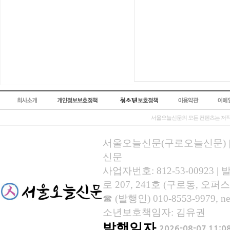
서울오늘신문의 모든 컨텐츠는 저작
서울오늘신문(구로오늘신문) | 등록
신문
사업자번호: 812-53-00923
로 207, 241호 (구로동, 오퍼스
☎ (발행인) 010-8553-9979, new
소년보호책임자: 김유권
발행일자