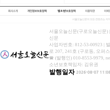
서울오늘신문의 모든 컨텐츠는 저작
서울오늘신문(구로오늘신문) | 등록
신문
사업자번호: 812-53-00923
로 207, 241호 (구로동, 오퍼스
☎ (발행인) 010-8553-9979, new
소년보호책임자: 김유권
발행일자