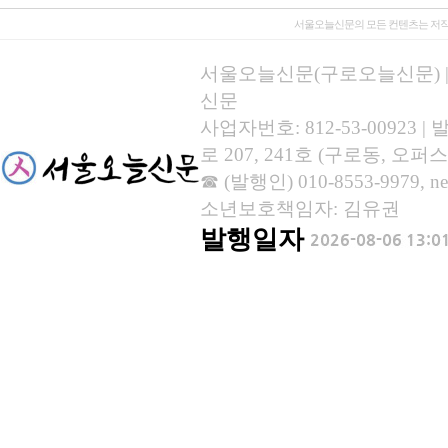
서울오늘신문의 모든 컨텐츠는 저작
서울오늘신문(구로오늘신문) | 등록
신문
사업자번호: 812-53-00923
로 207, 241호 (구로동, 오퍼스
☎ (발행인) 010-8553-9979, new
소년보호책임자: 김유권
발행일자