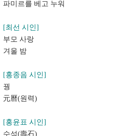
파미르를 베고 누워
[최선 시인]
부모 사랑
겨울 밤
[홍종음 시인]
꿩
元曆(원력)
[홍윤표 시인]
수석(壽石)