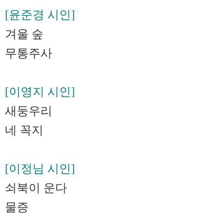
[윤준경 시인]
겨울 숲
무통주사
[이영지 시인]
새둥우리
네 꼭지
[이정님 시인]
쇠북이 운다
물증