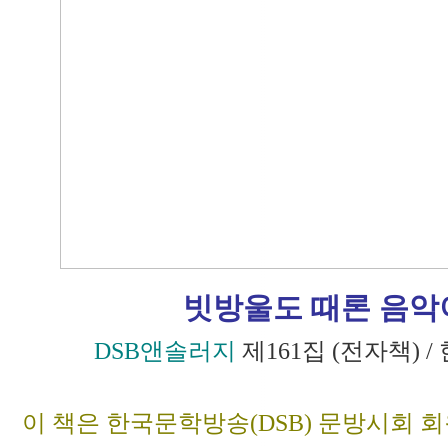
빗방울도 때론 음악
DSB앤솔러지
제161집 (전자책)
이 책은 한국문학방송(DSB) 문방시회 