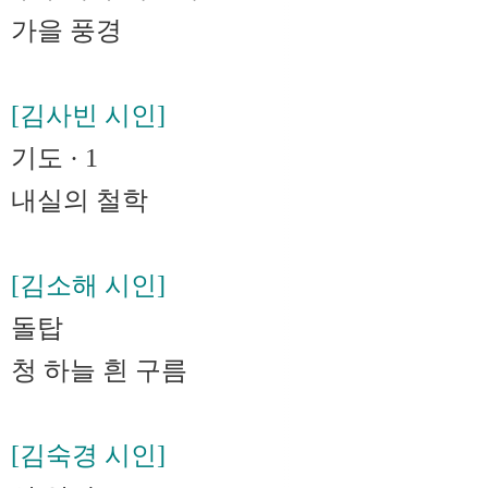
가을 풍경
[김사빈 시인]
기도 · 1
내실의 철학
[김소해 시인]
돌탑
청 하늘 흰 구름
[김숙경 시인]