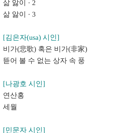
삶 앓이 · 2
삶 앓이 · 3
[김은자(usa) 시인]
비가(悲歌) 혹은 비가(非家)
뜯어 볼 수 없는 상자 속 풍
[나광호 시인]
연산홍
세월
[민문자 시인]