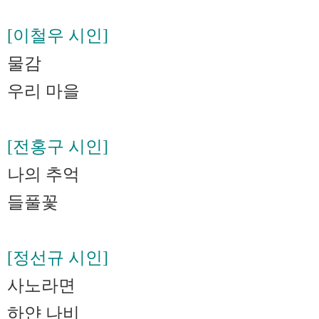
[이철우 시인]
물감
우리 마을
[전홍구 시인]
나의 추억
들풀꽃
[정선규 시인]
사노라면
하얀 나비