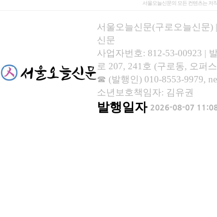
서울오늘신문의 모든 컨텐츠는 저작
서울오늘신문(구로오늘신문) | 등록
신문
사업자번호: 812-53-00923
로 207, 241호 (구로동, 오퍼스
☎ (발행인) 010-8553-9979, new
소년보호책임자: 김유권
발행일자