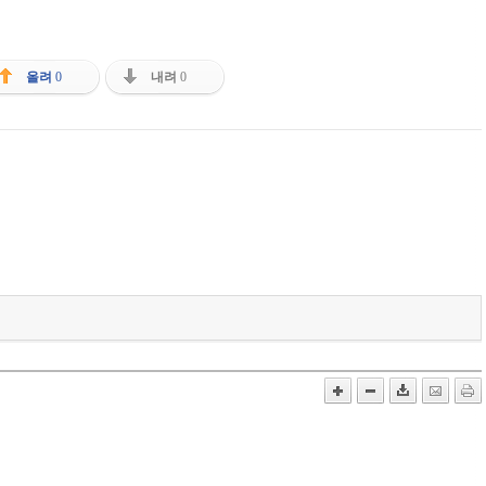
올려
0
내려
0