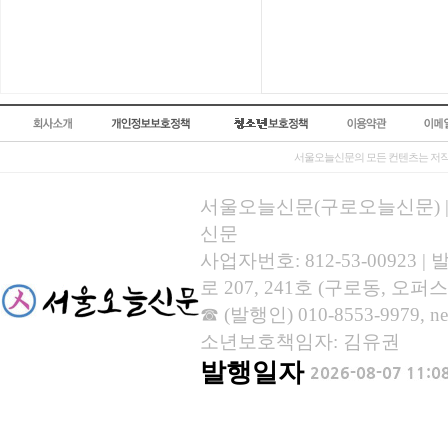
서울오늘신문의 모든 컨텐츠는 저작
서울오늘신문(구로오늘신문) | 등록
신문
사업자번호: 812-53-00923
로 207, 241호 (구로동, 오퍼스
☎ (발행인) 010-8553-9979, new
소년보호책임자: 김유권
발행일자