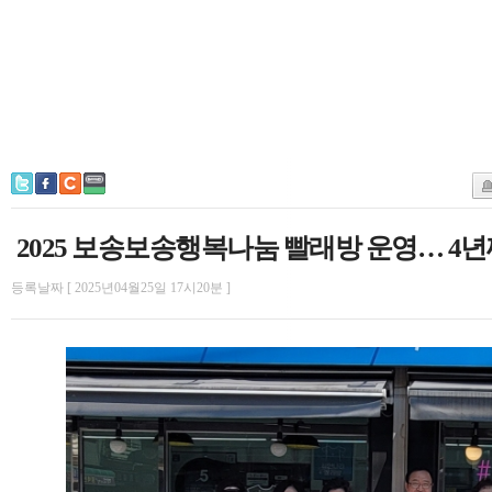
2025 보송보송행복나눔 빨래방 운영… 4
등록날짜 [ 2025년04월25일 17시20분 ]