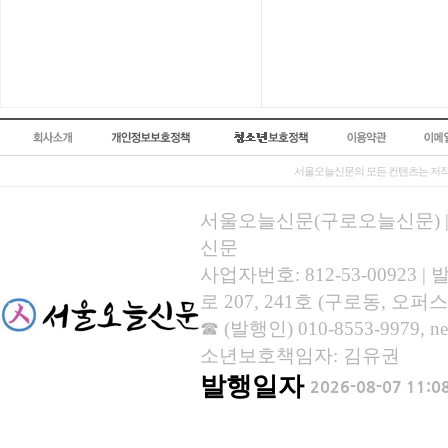
서울오늘신문의 모든 컨텐츠는 저작
서울오늘신문(구로오늘신문) | 등록
신문
사업자번호: 812-53-00923
로 207, 241호 (구로동, 오퍼스
☎ (발행인) 010-8553-9979, new
소년보호책임자: 김유권
발행일자