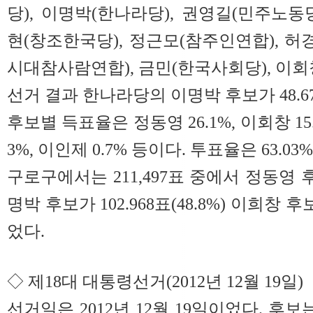
당), 이명박(한나라당), 권영길(민주노동당
현(창조한국당), 정근모(참주인연합), 허
시대참사람연합), 금민(한국사회당), 이회
선거 결과 한나라당의 이명박 후보가 48.6
후보별 득표율은 정동영 26.1%, 이회창 15.
3%, 이인제 0.7% 등이다. 투표율은 63.03
구로구에서는 211,497표 중에서 정동영 후보가
명박 후보가 102.968표(48.8%) 이희창 후보가
었다.
◇ 제18대 대통령선거(2012년 12월 19일)
선거일은 2012년 12월 19일이었다. 후보