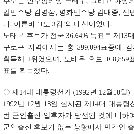
후보는
민주정의당
노태우
, 그리고
야당
일민주당
김영삼
,
평화민주당
김대중
,
신
다. 이른바 ‘
1노
3김
’의
대선
이었다.
노태우 후보가 전국 36.64% 득표로 제1
구로구 지역에서는 총 399,094표중에 김대
획득해 1위였으며, 노태우 후보 108,859표
표를 획득했다.
◇ 제14대 대통령선거 (1992년 12월18일)
1992년 12월 18일 실시된 제14대 대통
번 군인출신 입후자가 당선된 것에 비하
군인출신 후보가 없는 상황에서 민간인 