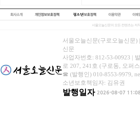
서울오늘신문의 모든 컨텐츠는 저작
서울오늘신문(구로오늘신문) | 등록
신문
사업자번호: 812-53-00923
로 207, 241호 (구로동, 오퍼스
☎ (발행인) 010-8553-9979, new
소년보호책임자: 김유권
발행일자