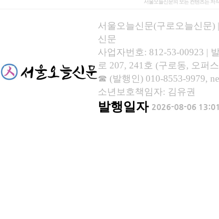
서울오늘신문의 모든 컨텐츠는 저작
서울오늘신문(구로오늘신문) | 등록
신문
사업자번호: 812-53-00923
로 207, 241호 (구로동, 오퍼스
☎ (발행인) 010-8553-9979, new
소년보호책임자: 김유권
발행일자