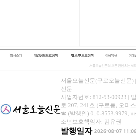
서울오늘신문의 모든 컨텐츠는 저작
서울오늘신문(구로오늘신문) | 등록
신문
사업자번호: 812-53-00923
로 207, 241호 (구로동, 오퍼스
☎ (발행인) 010-8553-9979, new
소년보호책임자: 김유권
발행일자