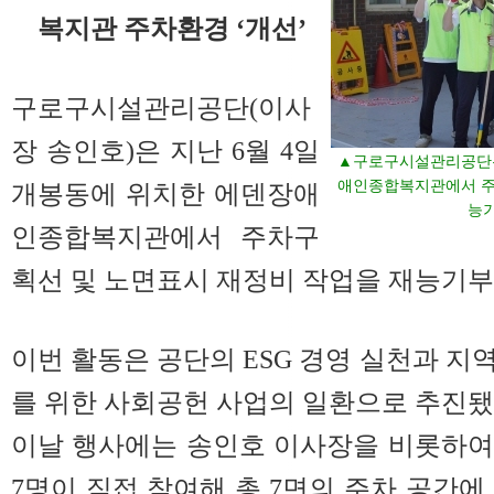
복지관 주차환경 ‘개선’
구로구시설관리공단(이사
장 송인호)은 지난 6월 4일
▲구로구시설관리공단은 
애인종합복지관에서 주
개봉동에 위치한 에덴장애
능기
인종합복지관에서 주차구
획선 및 노면표시 재정비 작업을 재능기부
이번 활동은 공단의 ESG 경영 실천과 지
를 위한 사회공헌 사업의 일환으로 추진됐
이날 행사에는 송인호 이사장을 비롯하여
7명이 직접 참여해 총 7면의 주차 공간에