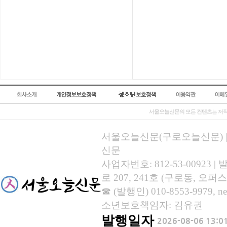
서울오늘신문의 모든 컨텐츠는 저작
서울오늘신문(구로오늘신문) | 등록
신문
사업자번호: 812-53-00923
로 207, 241호 (구로동, 오퍼스
☎ (발행인) 010-8553-9979, new
소년보호책임자: 김유권
발행일자