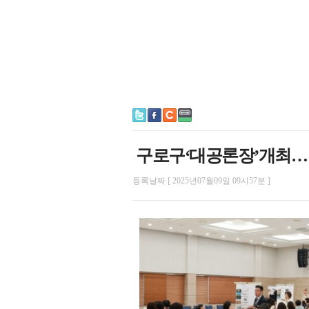
구로구‘대공론장’개최… 
등록날짜 [ 2025년07월09일 09시57분 ]