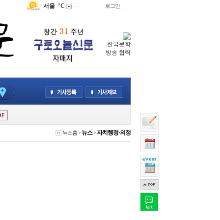
서울
°C
로그인
.
한국문학
방송 협력
뉴스
자치행정·의정
뉴스홈
>
>