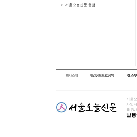
서울오늘신문 출범
서울오늘
사업자번
☎ (발행
발행