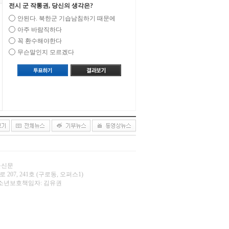
전시 군 작통권, 당신의 생각은?
안된다. 북한군 기습남침하기 때문에
아주 바람직하다
꼭 환수해야한다
무슨말인지 모르겠다
오늘신문
 207, 241호 (구로동, 오퍼스1)
.net | 청소년보호책임자: 김유권