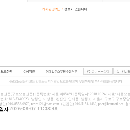
게시판영역_02
정보가 없습니다.
서울오늘신문의 모든 컨텐츠는 저작권법 보호를 받으며, 무단복제 및 복사 배포를 금합니다
신문(구로오늘신문) | 등록번호: 서울 아05469 | 등록일자: 2018.10.24 | 제호: 서울
호: 812-53-00923 | 발행인: 이성용 | 편집인: 안재동 | 발행소: 서울시 구로구 구로중앙로
인) 010-8553-9979, news121@nate.com | (편집인) 010-5151-1482, poet@hanmail
일자