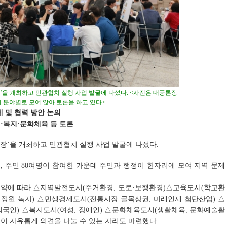
’을 개최하고 민관협치 실행 사업 발굴에 나섰다. <사진은 대공론장
 분야별로 모여 앉아 토론을 하고 있다>
제 및 협력 방안 논의
·복지·문화체육 등 토론
론장’을 개최하고 민관협치 실행 사업 발굴에 나섰다.
 주민 80여명이 참여한 가운데 주민과 행정이 한자리에 모여 지역 문제
 공약에 따라 △지역발전도시(주거환경, 도로·보행환경)△교육도시(학교환
 정원·녹지) △민생경제도시(전통시장·골목상권, 미래인재·첨단산업) △
외국인) △복지도시(여성, 장애인) △문화체육도시(생활체육, 문화예술활
없이 자유롭게 의견을 나눌 수 있는 자리도 마련했다.