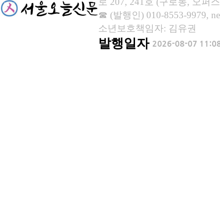
로 207, 241호 (구로동, 오퍼스
☎ (발행인) 010-8553-9979, new
소년보호책임자: 김유권
발행일자