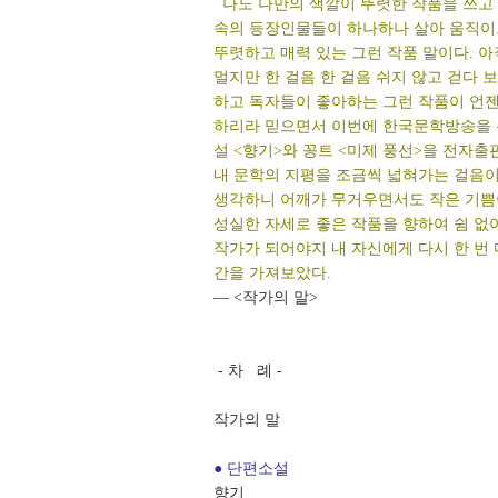
나도 나만의 색깔이 뚜렷한 작품을 쓰고 
속의 등장인물들이 하나하나 살아 움직이
뚜렷하고 매력 있는 그런 작품 말이다. 아
멀지만 한 걸음 한 걸음 쉬지 않고 걷다 보
하고 독자들이 좋아하는 그런 작품이 언
하리라 믿으면서 이번에 한국문학방송을 
설 <향기>와 꽁트 <미제 풍선>을 전자출
내 문학의 지평을 조금씩 넓혀가는 걸음이
생각하니 어깨가 무거우면서도 작은 기쁨이
성실한 자세로 좋은 작품을 향하여 쉼 없
작가가 되어야지 내 자신에게 다시 한 번
간을 가져보았다.
― <작가의 말>
- 차 례 -
작가의 말
● 단편소설
향기