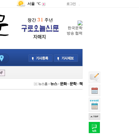
서울
°C
로그인
.
한국문학
방송 협력
뉴스
문화
문학
책
뉴스홈
>
>
>
>