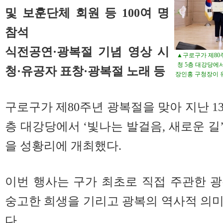
및 보훈단체 회원 등 100여 명
참석
식전공연·광복절 기념 영상 시
▲구로구가 제80주
청 5층 대강당에
청·유공자 표창·광복절 노래 등
장인홍 구청장이 
구로구가 제80주년 광복절을 맞아 지난 13일
층 대강당에서 ‘빛나는 발걸음, 새로운 길
을 성황리에 개최했다.
이번 행사는 구가 최초로 직접 주관한 
숭고한 희생을 기리고 광복의 역사적 의
다.