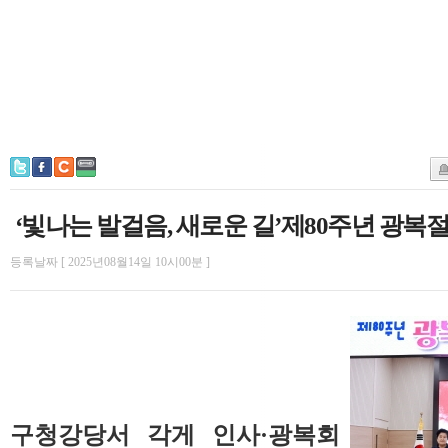
‘빛나는 발걸음, 새로운 길’제80주년 광복절
등록날짜 [ 2025년08월14일 10시00분 ]
구청강당서 각게 인사·광복회