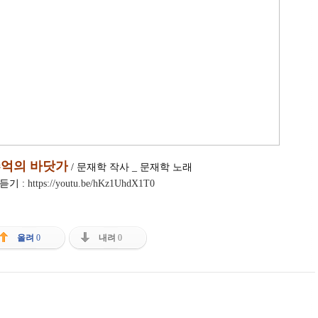
억의 바닷가
 / 문재학 작사 _ 문재학 노래 
듣기 : 
https://youtu.be/hKz1UhdX1T0
올려
0
내려
0