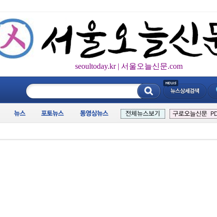
seoultoday.kr | 서울오늘신문.com
____________