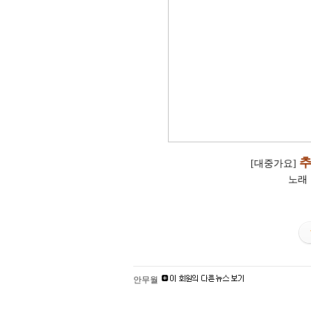
추
[대중가요] 
노래 
안무월