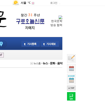
서울
°C
로그인
.
한국문학
방송 협력
뉴스
문화
음악
뉴스홈
>
>
>