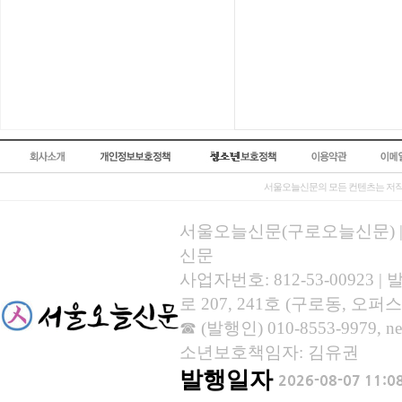
서울오늘신문의 모든 컨텐츠는 저작
서울오늘신문(구로오늘신문) | 등록
신문
사업자번호: 812-53-00923
로 207, 241호 (구로동, 오퍼스
☎ (발행인) 010-8553-9979, new
소년보호책임자: 김유권
발행일자