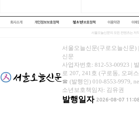
서울오늘신문의 모든 컨텐츠는 저작
서울오늘신문(구로오늘신문) | 등록
신문
사업자번호: 812-53-00923
로 207, 241호 (구로동, 오퍼스
☎ (발행인) 010-8553-9979, new
소년보호책임자: 김유권
발행일자