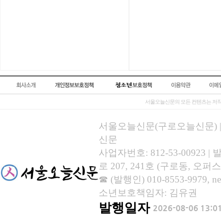
서울오늘신문의 모든 컨텐츠는 저작
서울오늘신문(구로오늘신문) | 등록
신문
사업자번호: 812-53-00923
로 207, 241호 (구로동, 오퍼스
☎ (발행인) 010-8553-9979, new
소년보호책임자: 김유권
발행일자