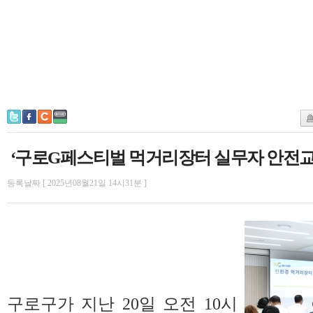
‘구로G페스티벌 먹거리장터 실무자 안전
등록날짜 [ 2025년08월21일 14시31분 ]
구로구가 지난 20일 오전 10시