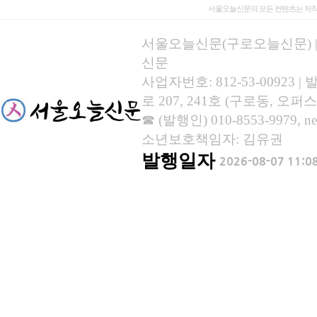
서울오늘신문의 모든 컨텐츠는 저작
서울오늘신문(구로오늘신문) | 등록
신문
사업자번호: 812-53-00923
로 207, 241호 (구로동, 오퍼스
☎ (발행인) 010-8553-9979, new
소년보호책임자: 김유권
발행일자