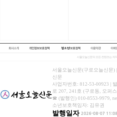
서울오늘신문의 모든 컨텐츠는 저작
서울오늘신문(구로오늘신문) | 등록
신문
사업자번호: 812-53-00923
로 207, 241호 (구로동, 오퍼스
☎ (발행인) 010-8553-9979, new
소년보호책임자: 김유권
발행일자