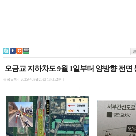
오금교 지하차도 9월 1일부터 양방향 전면
등록날짜 [ 2025년08월25일 13시52분 ]