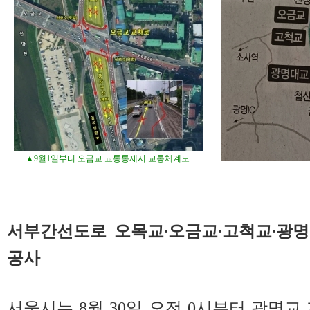
▲9월1일부터 오금교 교통통제시 교통체계도.
서부간선도로 오목교∙오금교∙고척교∙광명
공사
서울시는 8월 30일 오전 0시부터 광명교 지