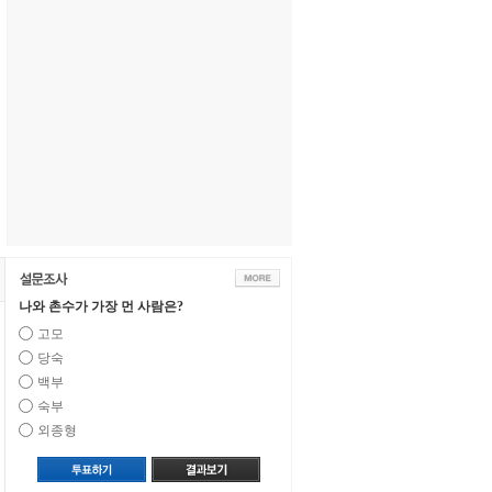
나와 촌수가 가장 먼 사람은?
고모
당숙
백부
숙부
외종형