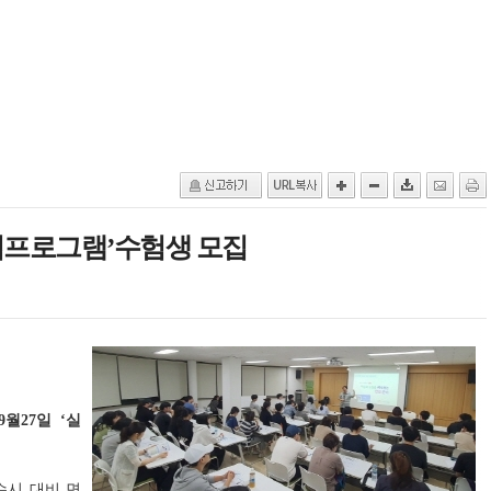
면접프로그램’수험생 모집
월27일 ‘실
수시 대비 면