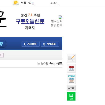
서울
°C
로그인
.
한국문학
방송 협력
뉴스
공모
뉴스홈
>
>