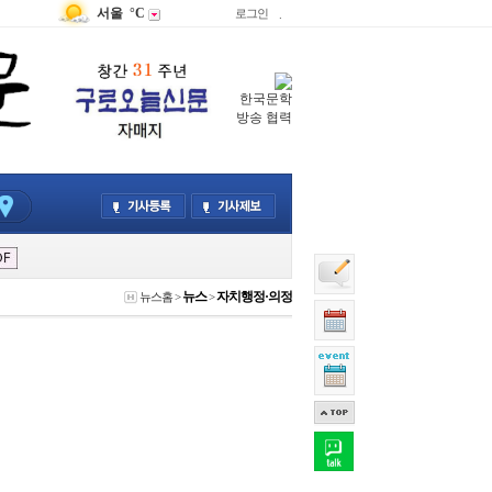
서울
°C
로그인
.
한국문학
방송 협력
뉴스
자치행정·의정
뉴스홈
>
>