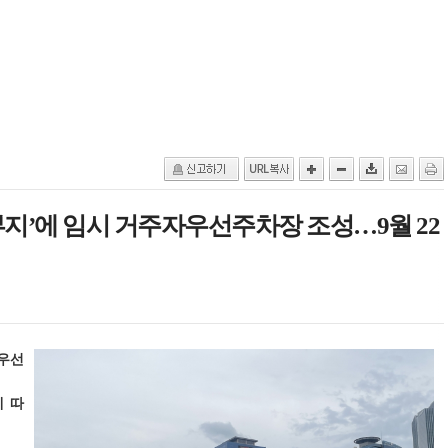
부지’에 임시 거주자우선주차장 조성…9월 22
자우선
 따