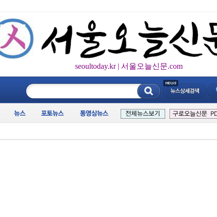
seoultoday.kr | 서울오늘신문.com
____________