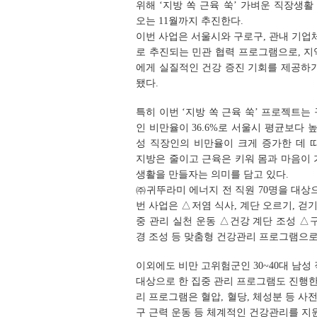
위해 ‘지방 쏙 근육 쑥’ 가벼운 직장생
오는 11월까지 추진한다.
이번 사업은 서울시와 구로구, 관내 기업
로 추진되는 민관 협력 프로그램으로, 
에게 실질적인 건강 증진 기회를 제공하
됐다.
특히 이번 ‘지방 쏙 근육 쑥’ 프로젝트는
인 비만율이 36.6%로 서울시 평균보다 높
성 직장인의 비만율이 크게 증가한 데 
지방은 줄이고 근육은 키워 몸과 마음이
생활을 만들자는 의미를 담고 있다.
㈜귀뚜라미 에너지 전 직원 70명을 대상
번 사업은 △저염 식사, 계단 오르기, 걷기
중 관리 실천 운동 △건강 계단 조성 △
경 조성 등 맞춤형 건강관리 프로그램으로
이외에도 비만 고위험군인 30~40대 남성 
대상으로 한 집중 관리 프로그램도 진행한
리 프로그램은 혈압, 혈당, 체성분 등 사
구 근력 운동 등 체계적인 건강관리를 지