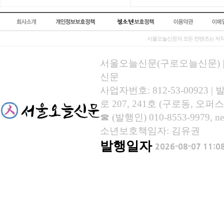
서울오늘신문의 모든 컨텐츠는 저작
서울오늘신문(구로오늘신문) | 등록
신문
사업자번호: 812-53-00923
로 207, 241호 (구로동, 오퍼스
☎ (발행인) 010-8553-9979, new
소년보호책임자: 김유권
발행일자