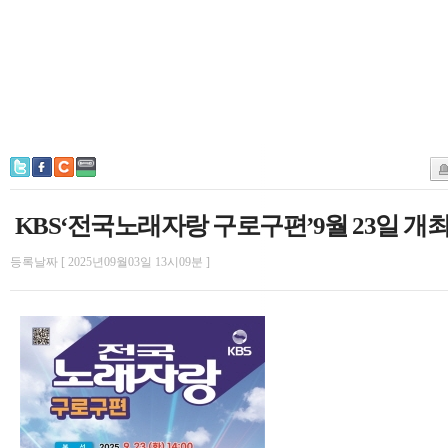
KBS‘전국노래자랑 구로구편’9월 23일 개
등록날짜 [ 2025년09월03일 13시09분 ]