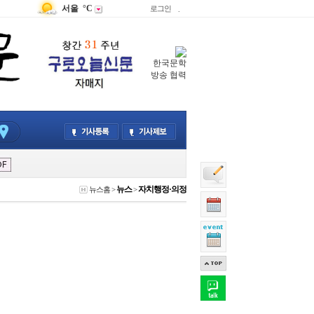
서울
°C
로그인
.
한국문학
방송 협력
뉴스
자치행정·의정
뉴스홈
>
>