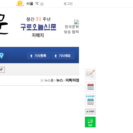
서울
°C
로그인
.
한국문학
방송 협력
뉴스
의회/의정
뉴스홈
>
>