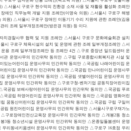
 구로구 점자문화 진흥 조례안(곽노혁 의원) △서울시 구로구 빗물이용
) △서울시 구로구 현수막의 친환경 소재 사용 및 재활용 활성화 조례안
 장애인 직무능력 개발 지원 조례안(이명숙 의원) △서울시 구로구 해병
 의원) △서울시 구로구 장애인 이동기기 수리 지원에 관한 조례안(김용
 관리 조례 일부개정조례안(방은경 의원) 등 이다.
구 자치경찰사무 협력 및 지원 조례안 △서울시 구로구 문화예술회관 설치
서울시 구로구 체육시설의 설치 및 운영에 관한 조례 일부개정조례안 △서
 운용 조례 일부개정조례안 등 조례안 4건 △구로 중장년 일드림센터 운
서관 운영사무의 민간위탁 동의안 △구립 구로종합사회복지관 시설 및
꿈이있는어린이집 운영사무의 민간위탁 동의안 △국공립 나래어린이집 운
곡어린이집 운영사무의 민간위탁 동의안 △국공립 만나어린이집 운영사무
이집 운영사무의 민간위탁 동의안 △국공립 샛별어린이집 운영사무의 민
집 운영사무의 민간위탁 동의안 △구로구청-벤처기업 공동직장어린이집
 △국공립 보배사랑어린이집 운영사무의 민간위탁 동의안 △국공립 푸르
 △국공립 하영어린이집 운영사무의 민간위탁 동의안 △국공립 명화어린
공립 꿈동산어린이집 운영사무의 민간위탁 동의안 △국공립 구립 구일어
국공립 원진어린이집 운영사무의 민간위탁 동의안 △서울시구로구재가노
 △구로장애인전산교육장 운영사무의 민간위탁 동의안 △개봉2동 청소
개봉3동 청소년시설 운영사무의 민간위탁 동의안 △온종일돌봄센터 운영
점 우리동네키움센터 운영사무의 민간위탁 동의안 △구로구 16호점 우리