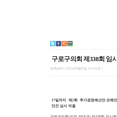
구로구의회 제338회 임시
등록날짜 [ 2025년09월05일 11시41분 ]
17일까지 제2회 추가경정예산안∙조례
안건 심사 의결
구로구의회(의장 정대근) 제338회 임시회