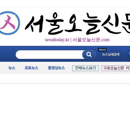
seoultoday.kr | 서울오늘신문.com
____________