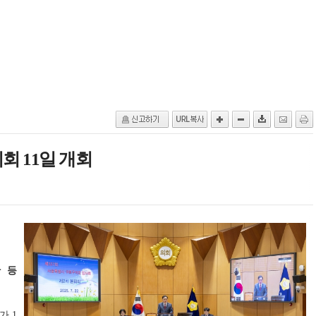
회 11일 개회
안 등
가 1