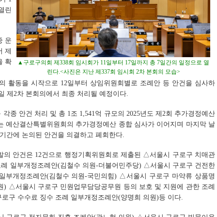
 열린
중 운
어 제
을 확
▲구로구의회 제338회 임시회가 11일부터 17일까지 총 7일간의 일정으로 열
린다.<사진은 지난 제337회 임시회 2차 본회의 모습>
본회의 활동을 시작으로 12일부터 상임위원회별로 조례안 등 안건을 심사하
7일 제2차 본회의에서 최종 처리될 예정이다.
각종 안건 처리 및 총 1조 1,541억 규모의 2025년도 제2회 추가경정예산
일에는 예산결산특별위원회의 추가경정예산 종합 심사가 이어지며 마지막 날
회 기간에 논의된 안건을 의결하고 폐회한다.
원발의 안건은 12건으로 행정기획위원회로 제출된 △서울시 구로구 치매관
조례 일부개정조례안(김철수 의원-더불어민주당) △서울시 구로구 건전한
 일부개정조례안(김철수 의원-국민의힘) △서울시 구로구 마약류 상품명
원) △서울시 구로구 민원업무담당공무원 등의 보호 및 지원에 관한 조례
로구 수수료 징수 조례 일부개정조례안(양명희 의원)등 이다.