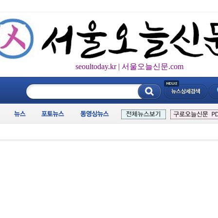
seoultoday.kr | 서울오늘신문.com
____________