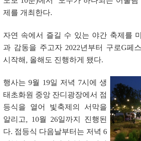
도보 10분)에서 ‘모두가 하나되는 어울림
제를 개최한다.
자연 속에서 즐길 수 있는 야간 축제를
과 감동을 주고자 2022년부터 구로G
시작해, 올해도 진행하게 됐다.
행사는 9월 19일 저녁 7시에 생
태초화원 중앙 잔디광장에서 점
등식을 열어 빛축제의 서막을
알리고, 10월 26일까지 진행된
다. 점등식 다음날부터는 저녁 6