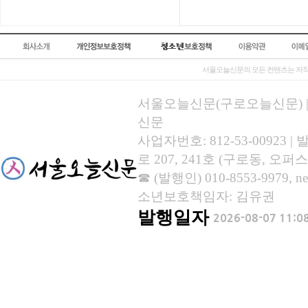
서울오늘신문의 모든 컨텐츠는 저작
서울오늘신문(구로오늘신문) | 등록
신문
사업자번호: 812-53-00923
로 207, 241호 (구로동, 오퍼스
☎ (발행인) 010-8553-9979, new
소년보호책임자: 김유권
발행일자