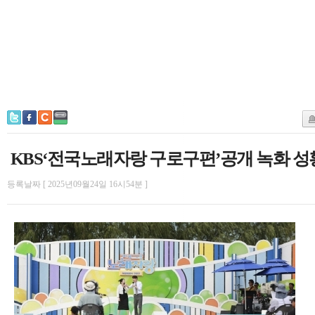
KBS‘전국노래자랑 구로구편’공개 녹화 성
등록날짜 [ 2025년09월24일 16시54분 ]