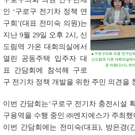
인 ‘구로구 전기차 정책 연
구회’(대표 전미숙 의원)는
지난 9월 29일 오후 2시, 신
도림역 가온 대회의실에서
▲구로구의회 의원 연구단체인
열린 공동주택 입주자 대
신도림역 가온 대회의실에서
경 의원(간사), 전
표 간담회에 참석해 구로
구 전기차 정책 개발을 위한 주민 의견을 
이번 간담회는‘구로구 전기차 충전시설 확보
구용역을 수행 중인 ㈜엔지에스가 주최했
이번 간담회에는 전미숙(대표), 방은경(간