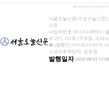
서울오늘신문의 모든 컨텐츠는 저작
서울오늘신문(구로오늘신문) | 등록
신문
사업자번호: 812-53-00923
로 207, 241호 (구로동, 오퍼스
☎ (발행인) 010-8553-9979, new
소년보호책임자: 김유권
발행일자