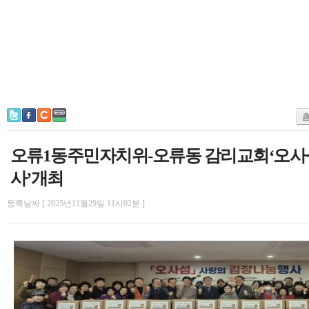
오류1동주민자치위-오류동 감리교회‘오사
사’개최
등록날짜 [ 2025년11월29일 11시02분 ]