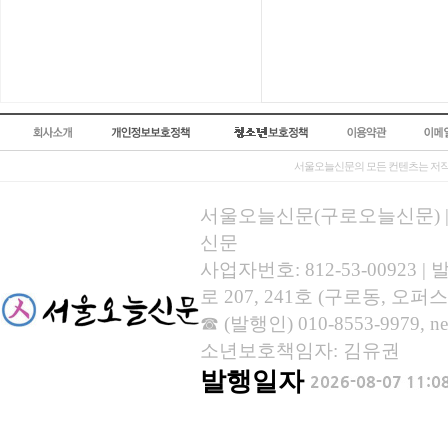
서울오늘신문의 모든 컨텐츠는 저작
서울오늘신문(구로오늘신문) | 등록
신문
사업자번호: 812-53-00923
로 207, 241호 (구로동, 오퍼스
☎ (발행인) 010-8553-9979, new
소년보호책임자: 김유권
발행일자