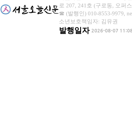
로 207, 241호 (구로동, 오퍼스
☎ (발행인) 010-8553-9979, new
소년보호책임자: 김유권
발행일자