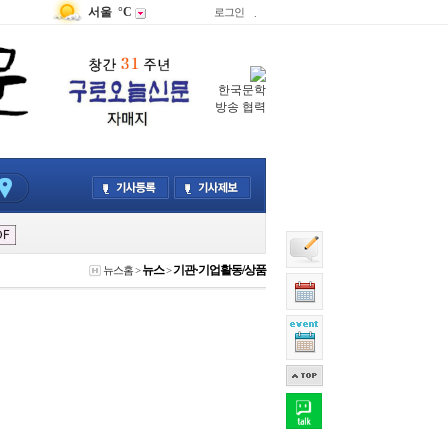
서울
°C
로그인
.
한국문학
방송 협력
뉴스
기관·기업활동/상품
뉴스홈
>
>