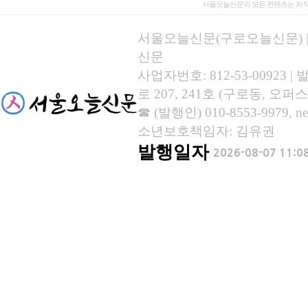
서울오늘신문의 모든 컨텐츠는 저작
서울오늘신문(구로오늘신문) | 등록
신문
사업자번호: 812-53-00923
로 207, 241호 (구로동, 오퍼스
☎ (발행인) 010-8553-9979, new
소년보호책임자: 김유권
발행일자