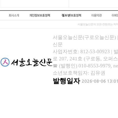
서울오늘신문의 모든 컨텐츠는 저작
서울오늘신문(구로오늘신문) | 등록
신문
사업자번호: 812-53-00923
로 207, 241호 (구로동, 오퍼스
☎ (발행인) 010-8553-9979, new
소년보호책임자: 김유권
발행일자