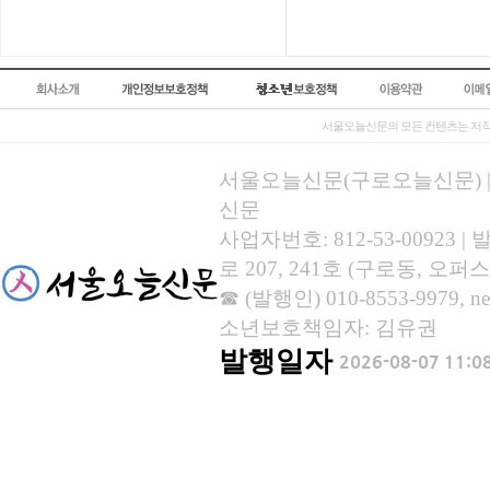
서울오늘신문의 모든 컨텐츠는 저작
서울오늘신문(구로오늘신문) | 등록
신문
사업자번호: 812-53-00923
로 207, 241호 (구로동, 오퍼스
☎ (발행인) 010-8553-9979, new
소년보호책임자: 김유권
발행일자