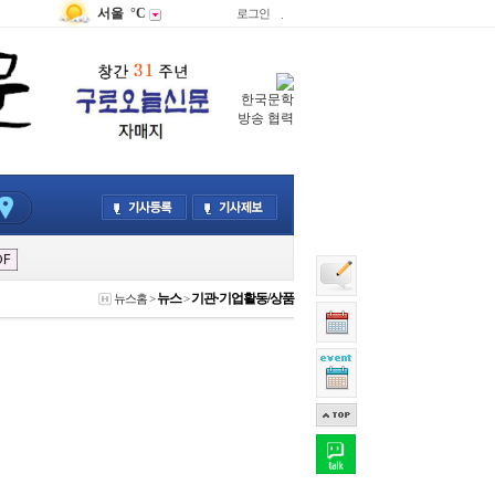
서울
°C
로그인
.
한국문학
방송 협력
뉴스
기관·기업활동/상품
뉴스홈
>
>