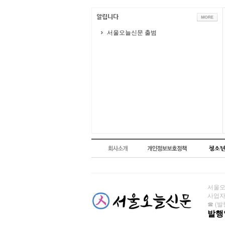
서울오늘신문 출범
서울오늘
사업자번
☎ (발행
발행