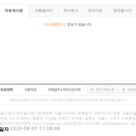
자유게시판
여행갤러리
독자투고
유머마당
칭찬합시다
게시판영역_02
정보가 없습니다.
서울오늘신문의 모든 컨텐츠는 저작권법 보호를 받으며, 무단복제 및 복사 배포를 금합니다
신문(구로오늘신문) | 등록번호: 서울 아05469 | 등록일자: 2018.10.24 | 제호: 서울
호: 812-53-00923 | 발행인: 이성용 | 편집인: 안재동 | 발행소: 서울시 구로구 구로중앙로
인) 010-8553-9979, news121@nate.com | (편집인) 010-5151-1482, poet@hanmail
일자