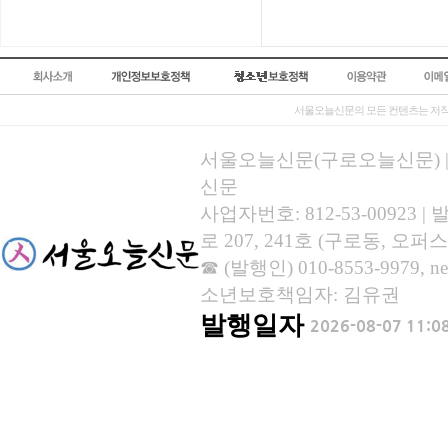
서울오늘신문의 모든 컨텐츠는 저작
서울오늘신문(구로오늘신문) | 등록
신문
사업자번호: 812-53-00923
로 207, 241호 (구로동, 오퍼스
☎ (발행인) 010-8553-9979, new
소년보호책임자: 김유권
발행일자